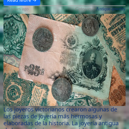
Read More →
3 years ago
Category :
Antique-jewelry
Los joyeros victorianos crearon algunas de
las piezas de joyería más hermosas y
elaboradas de la historia. La joyería antigua