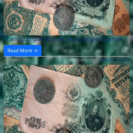
El antiguo glamour de las joyas georgianas
Read More →
3 years ago
Category :
Antique-jewelry