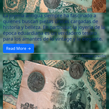
La joyería antigua siempre ha fascinado a
quienes buscan piezas únicas cargadas de
historia y belleza. En particular, la joyería de la
época eduardiana es un verdadero tesoro
para los amantes de lo vintage y lo elegante.
Read More →
3 years ago
Category :
Antique-jewelry