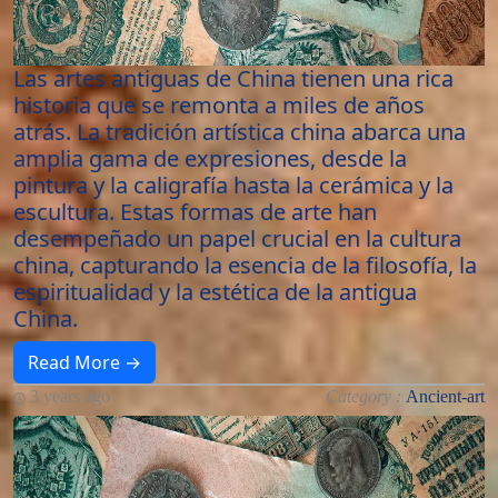
Las artes antiguas de China tienen una rica
historia que se remonta a miles de años
atrás. La tradición artística china abarca una
amplia gama de expresiones, desde la
pintura y la caligrafía hasta la cerámica y la
escultura. Estas formas de arte han
desempeñado un papel crucial en la cultura
china, capturando la esencia de la filosofía, la
espiritualidad y la estética de la antigua
China.
Read More →
3 years ago
Category :
Ancient-art