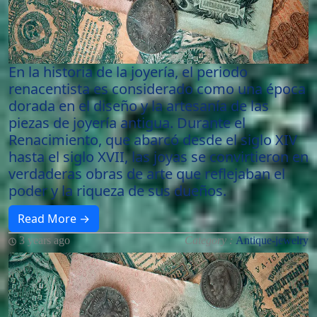
En la historia de la joyería, el periodo
renacentista es considerado como una época
dorada en el diseño y la artesanía de las
piezas de joyería antigua. Durante el
Renacimiento, que abarcó desde el siglo XIV
hasta el siglo XVII, las joyas se convirtieron en
verdaderas obras de arte que reflejaban el
poder y la riqueza de sus dueños.
Read More →
3 years ago
Category :
Antique-jewelry