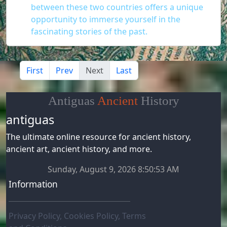
between these two countries offers a unique
opportunity to immerse yourself in the
fascinating stories of the past.
First
Prev
Next
Last
Antiguas
Ancient
History
antiguas
The ultimate online resource for ancient history,
ancient art, ancient history, and more.
Sunday, August 9, 2026 8:50:55 AM
Information
Privacy Policy, Cookies Policy, Terms