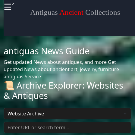
>
☰
×
Useful
Antiguas
Ancient
Collections
links
Home
antiguas News Guide
Get updated News about antiques, and more
Get
Definitions
updated News about ancient art, jewelry, furniture
antiguas Service
Terminologies
📜 Archive Explorer: Websites
Socials
& Antiques
Facebook