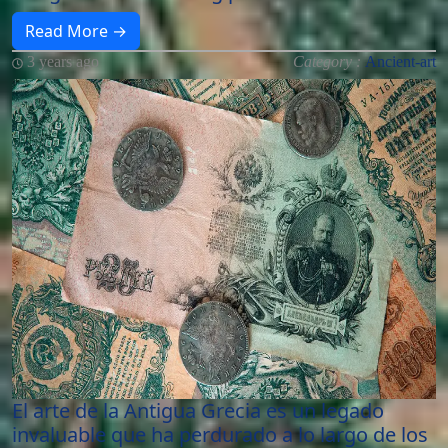
Read More →
3 years ago
Category :
Ancient-art
El arte de la Antigua Grecia es un legado
invaluable que ha perdurado a lo largo de los