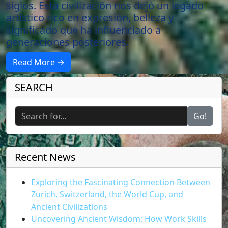
siglos. Esta civilización nos dejó un legado
artístico rico en expresión, belleza y
significado que ha influenciado a
generaciones posteriores.
Read More →
SEARCH
Go!
Recent News
Exploring the Fascinating Connection Between
Zurich, Switzerland, the World Cup, and
Ancient Civilizations
Uncovering Ancient Wisdom: How Work Skills