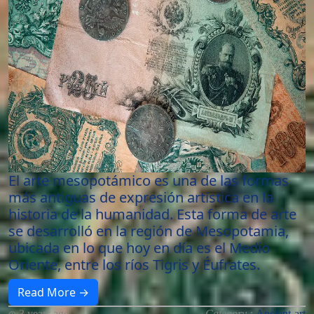
El arte mesopotámico es una de las formas
más antiguas de expresión artística en la
historia de la humanidad. Esta forma de arte
se desarrolló en la región de Mesopotamia,
ubicada en lo que hoy en día es el Medio
Oriente, entre los ríos Tigris y Éufrates.
Read More →
3 years ago
Category :
Ancient-art