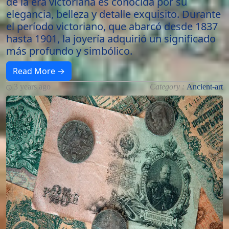
de la era victoriana es conocida por su
elegancia, belleza y detalle exquisito. Durante
el período victoriano, que abarcó desde 1837
hasta 1901, la joyería adquirió un significado
más profundo y simbólico.
Read More →
3 years ago
Category :
Ancient-art