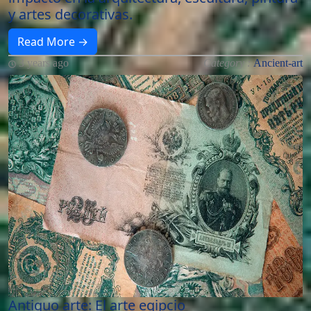
y artes decorativas.
Read More →
3 years ago
Category :
Ancient-art
Antiguo arte: El arte egipcio