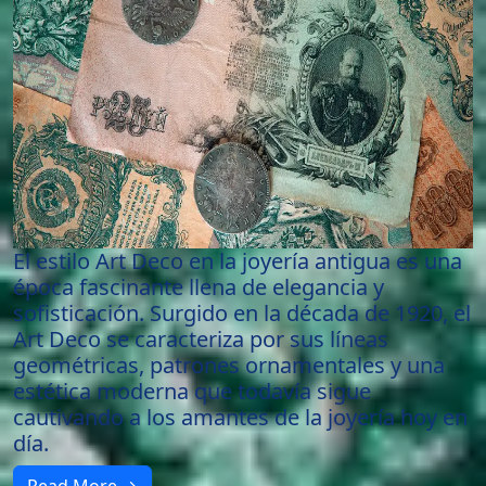
El estilo Art Deco en la joyería antigua es una
época fascinante llena de elegancia y
sofisticación. Surgido en la década de 1920, el
Art Deco se caracteriza por sus líneas
geométricas, patrones ornamentales y una
estética moderna que todavía sigue
cautivando a los amantes de la joyería hoy en
día.