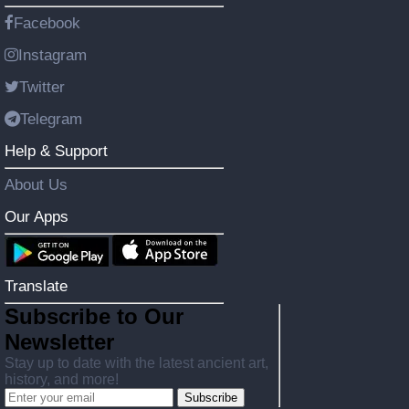
Facebook
Instagram
Twitter
Telegram
Help & Support
About Us
Our Apps
Translate
Subscribe to Our
Newsletter
Stay up to date with the latest ancient art,
history, and more!
Subscribe