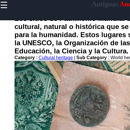
☰
Antiguas
Anc
×
Useful
links
Los sitios de Patrimonio Mundial 
Home
cultural, natural o histórica que s
para la humanidad. Estos lugares 
la UNESCO, la Organización de las
antiguas
Educación, la Ciencia y la Cultura.
Category :
Cultural heritage
|
Sub Category :
World her
Socials
Facebook
Instagram
Twitter
Telegram
Help &