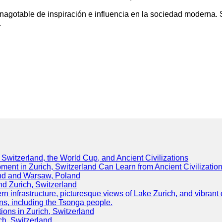
nagotable de inspiración e influencia en la sociedad moderna. 
.
Switzerland, the World Cup, and Ancient Civilizations
nt in Zurich, Switzerland Can Learn from Ancient Civilizatio
land and Warsaw, Poland
and Zurich, Switzerland
ern infrastructure, picturesque views of Lake Zurich, and vibrant
ons, including the Tsonga people.
tions in Zurich, Switzerland
ch, Switzerland