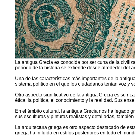
La antigua Grecia es conocida por ser cuna de la civilizaci
período de la historia se extiende desde alrededor del 
Una de las características más importantes de la antig
sistema político en el que los ciudadanos tenían voz y
Otro aspecto significativo de la antigua Grecia es su rica
ética, la política, el conocimiento y la realidad. Sus en
En el ámbito cultural, la antigua Grecia nos ha legado g
sus esculturas y pinturas realistas y detalladas, tambié
La arquitectura griega es otro aspecto destacado de es
griega ha influido en estilos posteriores en todo el mun