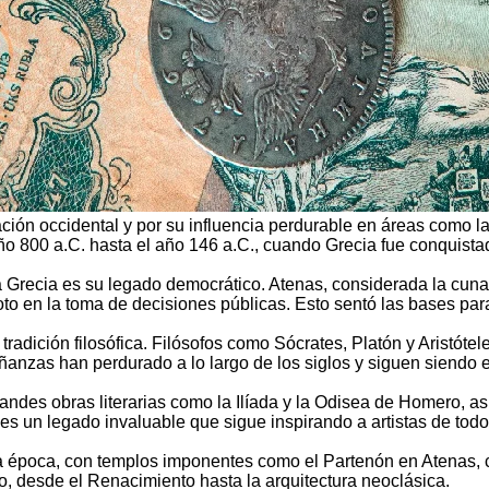
ón occidental y por su influencia perdurable en áreas como la polít
año 800 a.C. hasta el año 146 a.C., cuando Grecia fue conquista
ua Grecia es su legado democrático. Atenas, considerada la cun
 voto en la toma de decisiones públicas. Esto sentó las bases 
 tradición filosófica. Filósofos como Sócrates, Platón y Aristóte
señanzas han perdurado a lo largo de los siglos y siguen siendo 
randes obras literarias como la Ilíada y la Odisea de Homero, as
n es un legado invaluable que sigue inspirando a artistas de tod
ta época, con templos imponentes como el Partenón en Atenas, 
do, desde el Renacimiento hasta la arquitectura neoclásica.