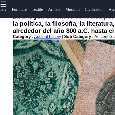
☰
×
Useful
Socials
Help &
tery
Furniture
Textile
Artifact
Museum
Civilization
Arc
links
Support
La antigua Grecia es conocida por 
antiguas
la política, la filosofía, la literat
Home
Facebook
Contact
alrededor del año 800 a.C. hasta e
About
Category :
Ancient history
|
Sub Category :
Ancient G
Instagram
Us
Twitter
Write
for Us
Telegram