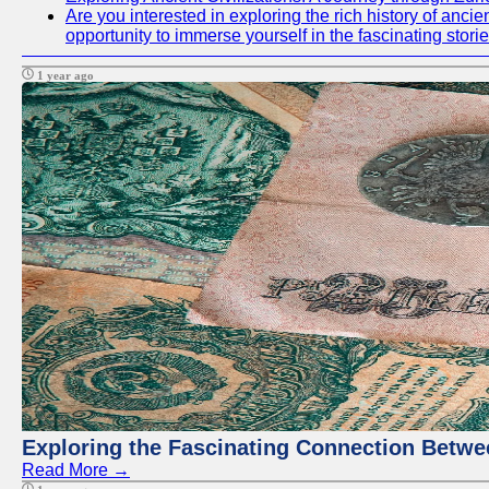
Are you interested in exploring the rich history of anci
opportunity to immerse yourself in the fascinating storie
1 year ago
Exploring the Fascinating Connection Betwee
Read More →