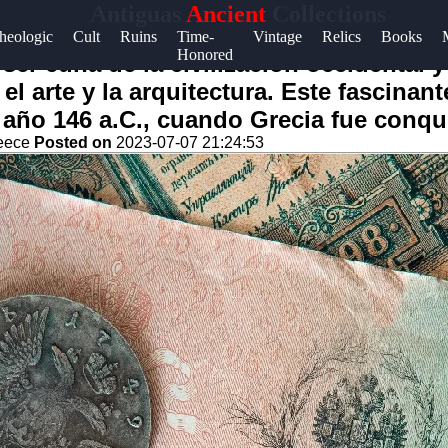
Antiguas
Ancient
Collections
heologic
Cult
Ruins
Time-
Vintage
Relics
Books
Honored
ser cuna de la civilización occidental 
ura, el arte y la arquitectura. Este fascin
l año 146 a.C., cuando Grecia fue conq
reece
Posted on
2023-07-07 21:24:53