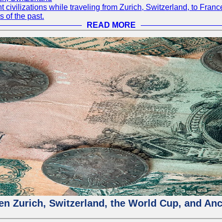
ent civilizations while traveling from Zurich, Switzerland, to Fr
s of the past.
READ MORE
n Zurich, Switzerland, the World Cup, and Anci