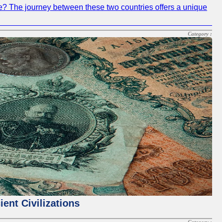
ance? The journey between these two countries offers a unique
Category :
ent Civilizations