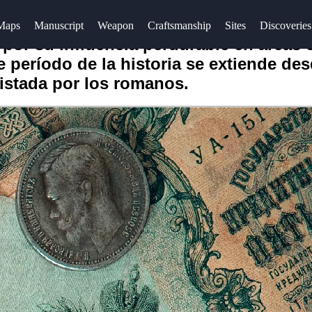
Maps
Manuscript
Weapon
Craftsmanship
Sites
Discoveries
y por su influencia perdurable en áreas
ante período de la historia se extiende de
uistada por los romanos.